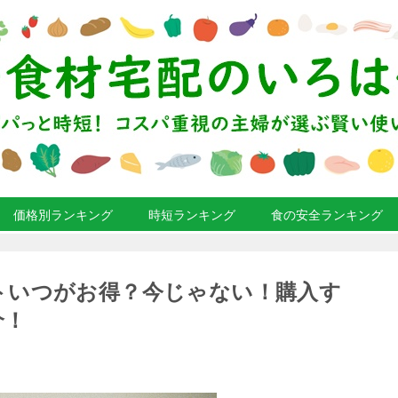
価格別ランキング
時短ランキング
食の安全ランキング
トいつがお得？今じゃない！購入す
介！