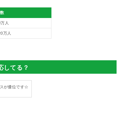
数
0万人
20万人
応してる？
スが優位です☆