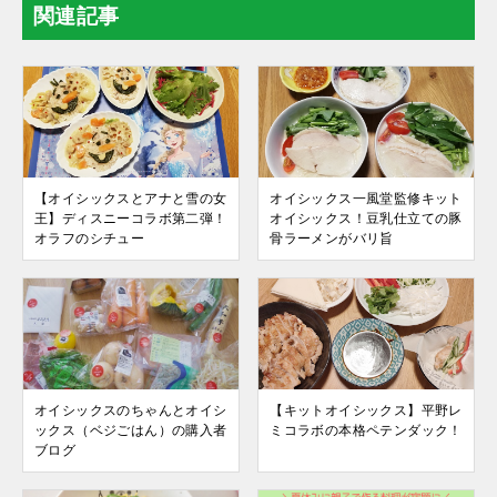
関連記事
【オイシックスとアナと雪の女
オイシックス一風堂監修キット
王】ディスニーコラボ第二弾！
オイシックス！豆乳仕立ての豚
オラフのシチュー
骨ラーメンがバリ旨
オイシックスのちゃんとオイシ
【キットオイシックス】平野レ
ックス（ベジごはん）の購入者
ミコラボの本格ペテンダック！
ブログ