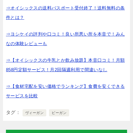
⇒オイシックスの送料パスポート受付終了！送料無料の条
件とは？
⇒ヨシケイの評判や口コミ！良い所悪い所を本音で！みん
なの体験レビューも
⇒【オイシックスの牛乳とか飲み放題】本音口コミ！月額
858円定額サービス！月2回隔週利用で間違いなし
⇒【食材宅配を安い価格でランキング】食費を安くできる
サービスを比較
タグ
ヴィーガン
ビーガン