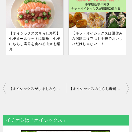
【オイシックスのちらし寿司】
【キットオイシックスは夏休み
七夕ミールキットは簡単！七夕
の宿題に役立つ】手軽でおいし
にちらし寿司を食べる由来も紹
いだけじゃない！！
介
投
【オイシックスがしまじろうとコラボ】20分で完成の定番ビビンバ！キットオイシックスはコスパ良し
【オイシックスのちらし寿司】七夕ミールキットは簡単！七夕にちらし寿司を食べる由来も紹介
稿
ナ
ビ
イチオシは「オイシックス」
ゲ