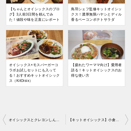
【ちゃんとオイシックスのブロ
鳥羽シェフ監修キットオイシッ
グ】3人前3日間を頼んでみ
クス！濃厚無限ハヤシとディル
た！値段や味を正直にレポート
香るベーコンポテトサラダ
オイシックス×モスバーガーコ
【疲れたワーママ向け】愛用者
ラボお試しセットにも入って
語る！キットオイシックスのお
る！おすすめキットオイシック
得な使い方
ス（KitOisix）
投
オイシックスとクレヨンしんちゃんコラボが最強！子供ウケ良しで爆食
【キットオイシックス】小倉優子（ゆうこりん）監修のコラボミールキットは何と5日で完売！
稿