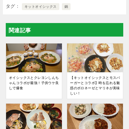
タグ
キットオイシックス
鍋
関連記事
オイシックスとクレヨンしんち
【キットオイシックスとモスバ
ゃんコラボが最強！子供ウケ良
ーガーとコラボ】時を忘れる魅
しで爆食
惑のボロネーゼとマリネが美味
しい！