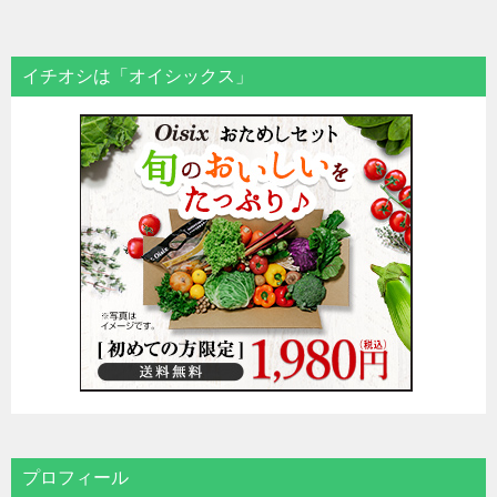
ナ
ビ
イチオシは「オイシックス」
ゲ
ー
シ
ョ
ン
プロフィール